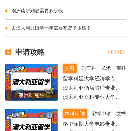
澳洲读研到底需要多少钱
去澳大利亚留学一年需要花费多少钱？
申请攻略
MORE>
文科
理工科
艺术
商科
留学科廷大学经济学专业
怎么样？
澳大利亚酒店管理专业如
何选择
澳洲研究生
澳大利亚文科专业大学排
名
本科申请
转学申请
文书
格里菲斯大学电影专业申
请要求